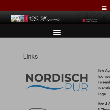
Skip
to
content
Villa Harmonie
ENTSPANNT URLAUBEN IM LAND FLEESENSEE
Ferienwohnungen
Links
Ihre Ag
hochwe
Feriend
in erst
Lage
Ihre 4 
3 Zimm