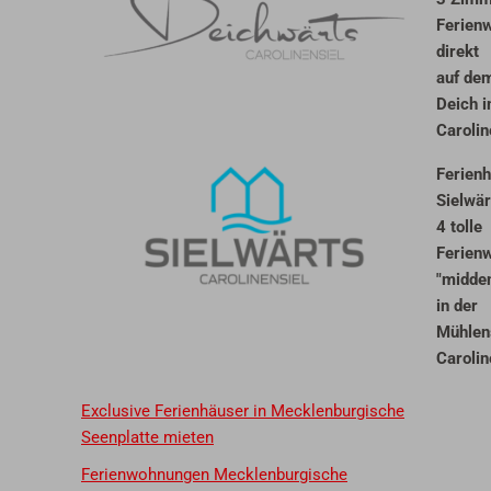
Ferien
direkt
auf dem
Deich i
Carolin
Ferien
Sielwär
4 tolle
Ferien
"midden
in der
Mühlen
Carolin
Exclusive Ferienhäuser in Mecklenburgische
Seenplatte mieten
Ferienwohnungen Mecklenburgische