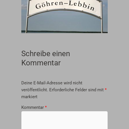
Schreibe einen
Kommentar
Deine E-Mail-Adresse wird nicht
veröffentlicht.
Erforderliche Felder sind mit
*
markiert
Kommentar
*