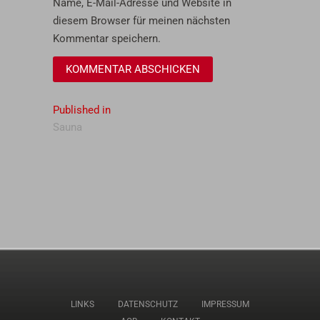
Name, E-Mail-Adresse und Website in
diesem Browser für meinen nächsten
Kommentar speichern.
Beitragsnavigation
Published in
Sauna
LINKS
DATENSCHUTZ
IMPRESSUM